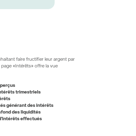
itant faire fructifier leur argent par
e page «Intérêts» offre la vue
 perçus
térêts trimestriels
érêts
tés générant des intérêts
afond des liquidités
'intérêts effectués