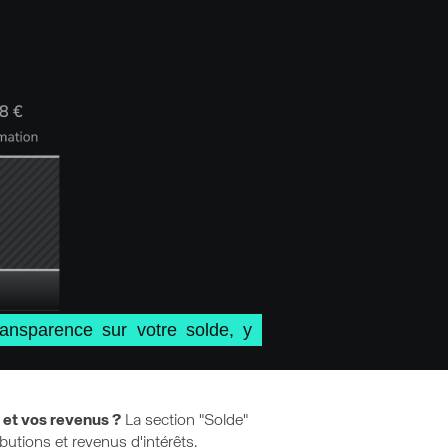
ansparence sur votre solde, y
 et vos revenus ?
La section "Solde"
butions et revenus d'intérêts.