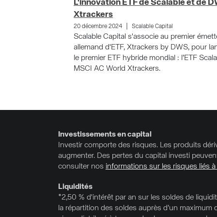
L'innovation ETF de Scalable et de 
Xtrackers
|
20 décembre 2024
Scalable Capital
Scalable Capital s'associe au premier émett
allemand d'ETF, Xtrackers by DWS, pour la
le premier ETF hybride mondial : l’ETF Scala
MSCI AC World Xtrackers.
Investissements en capital
Investir comporte des risques. Les produits déri
augmenter. Des pertes du capital investi peuven
consulter nos
informations sur les risques liés à
Liquidités
*2,50 % d'intérêt par an sur les soldes de liquidit
la répartition des soldes auprès d’un maximum d