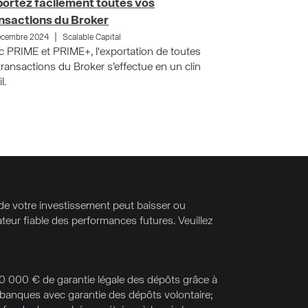
ortez facilement toutes vos
nsactions du Broker
|
écembre 2024
Scalable Capital
c PRIME et PRIME+, l'exportation de toutes
transactions du Broker s’effectue en un clin
l.
 de votre investissement peut baisser ou
teur fiable des performances futures. Veuillez
0 000 € de garantie légale des dépôts grâce à
 banques avec garantie des dépôts volontaire;