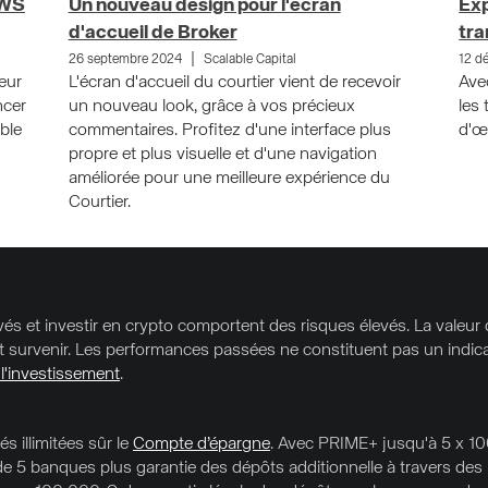
DWS
Un nouveau design pour l'écran
Exp
d'accueil de Broker
tra
|
26 septembre 2024
Scalable Capital
12 d
eur
L'écran d'accueil du courtier vient de recevoir
Ave
ncer
un nouveau look, grâce à vos précieux
les 
ble
commentaires. Profitez d'une interface plus
d'œi
propre et plus visuelle et d'une navigation
améliorée pour une meilleure expérience du
Courtier.
vés et investir en crypto comportent des risques élevés. La valeur
t survenir. Les performances passées ne constituent pas un indica
 l'investissement
.
és illimitées sûr le
Compte d’épargne
. Avec PRIME+ jusqu'à 5 x 10
e 5 banques plus garantie des dépôts additionnelle à travers des