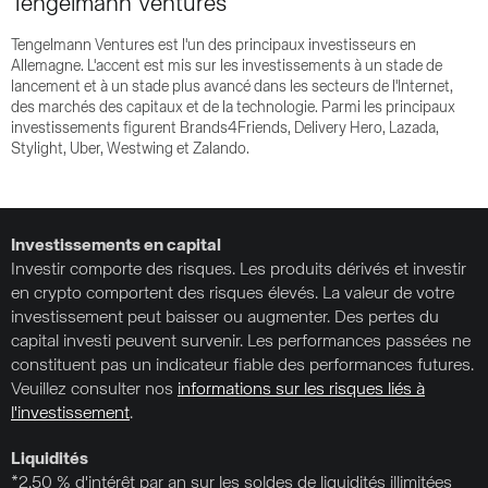
Tengelmann Ventures
Tengelmann Ventures est l'un des principaux investisseurs en
Allemagne. L'accent est mis sur les investissements à un stade de
lancement et à un stade plus avancé dans les secteurs de l'Internet,
des marchés des capitaux et de la technologie. Parmi les principaux
investissements figurent Brands4Friends, Delivery Hero, Lazada,
Stylight, Uber, Westwing et Zalando.
Investissements en capital
Investir comporte des risques. Les produits dérivés et investir
en crypto comportent des risques élevés. La valeur de votre
investissement peut baisser ou augmenter. Des pertes du
capital investi peuvent survenir. Les performances passées ne
constituent pas un indicateur fiable des performances futures.
Veuillez consulter nos
informations sur les risques liés à
l'investissement
.
Liquidités
*2,50 % d'intérêt par an sur les soldes de liquidités illimitées