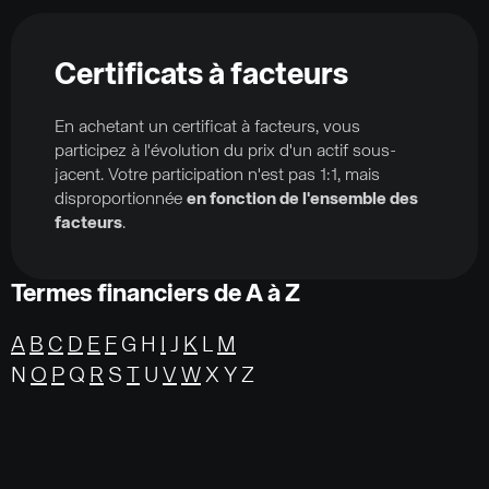
Certificats à facteurs
En achetant un certificat à facteurs, vous
participez à l'évolution du prix d'un actif sous-
jacent. Votre participation n'est pas 1:1, mais
disproportionnée
en fonction de l'ensemble des
facteurs
.
Termes financiers de A à Z
A
B
C
D
E
F
G H
I
J
K
L
M
N
O
P
Q
R
S
T
U
V
W
X Y Z